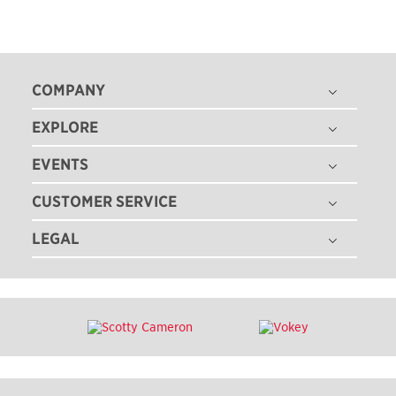
COMPANY
EXPLORE
THE TITLEIST STORY
タイトリスト グローバル
EVENTS
ゴルフボール
採用情報
ゴルフクラブ
CUSTOMER SERVICE
ゴルフボールフィッティング
ゴルフギア
ゴルフクラブフィッティング
LEGAL
注文状況の確認
ゴルフアパレル
ゴルフクラブ パフォーマンス体感イベント
マイバッグ登録
ツアー情報
特定商取引法に基づく表記
即日オウンネーム
ゴルフクラブ レンタル
ニュース
利用規約
カスタムクラブガイド
TEAM TITLEIST
プライバシーポリシー
ゴルフクラブの品質保証
タイトリスト直営店
クッキーポリシー
ゴルフクラブ修理
販売店を探す
著作権規約