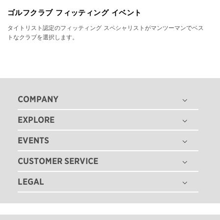
ゴルフクラブ フィッティング イベント
タイトリスト認定のフィッティング スペシャリストがマンツーマンでベス
トなクラブを選択します。
COMPANY
EXPLORE
THE TITLEIST STORY
タイトリスト グローバル
EVENTS
ゴルフボール
採用情報
ゴルフクラブ
CUSTOMER SERVICE
ゴルフボール フィッティング
ゴルフギア
ゴルフクラブ フィッティング
LEGAL
注文状況の確認
ゴルフアパレル
ゴルフクラブ パフォーマンス体感イベント
マイバッグ登録
ツアー情報
特定商取引法に基づく表示
即日オウンネーム
ゴルフクラブ レンタル
ニュース
利用規約