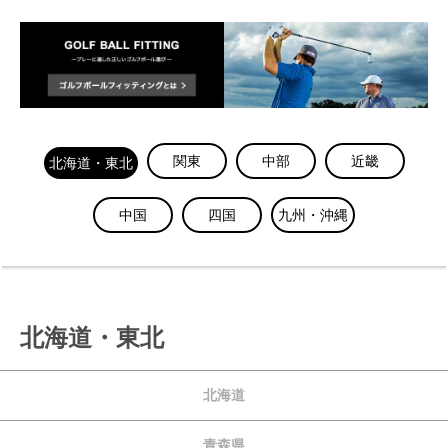
関東
中部
近畿
北海道・東北
中国
四国
九州・沖縄
北海道・東北
北海道
青森県