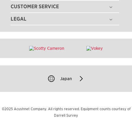
採用情報
ゴルフクラブ
CUSTOMER SERVICE
ゴルフボールフィッティング
ゴルフギア
ゴルフクラブフィッティング
LEGAL
注文状況の確認
ゴルフアパレル
ゴルフクラブ パフォーマンス体感イベント
マイバッグ登録
ツアー情報
特定商取引法に基づく表記
即日オウンネーム
ゴルフクラブ レンタル
ニュース
利用規約
カスタムクラブガイド
TEAM TITLEIST
プライバシーポリシー
ゴルフクラブの品質保証
タイトリスト直営店
クッキーポリシー
ゴルフクラブ修理
販売店を探す
著作権規約
ゴルフバッグ修理
過去のモデル（米国サイト）
Japan
模倣品に関するご注意
お問い合わせ
©2025 Acushnet Company. All rights reserved. Equipment counts courtesy of
Darrell Survey