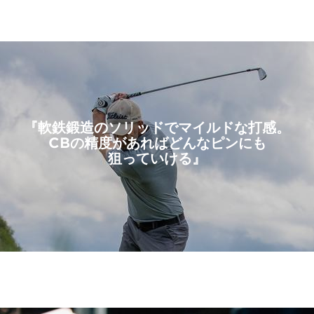
『軟鉄鍛造の
ソリッドで
マイルドな打感。
CBの精度があれば
どんなピンにも
狙っていける』