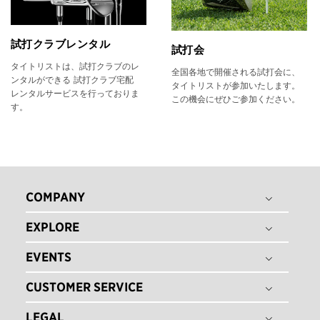
試打クラブレンタル
試打会
タイトリストは、試打クラブのレ
全国各地で開催される試打会に、
ンタルができる 試打クラブ宅配
タイトリストが参加いたします。
レンタルサービスを行っておりま
この機会にぜひご参加ください。
す。
COMPANY
EXPLORE
THE TITLEIST STORY
タイトリスト グローバル
EVENTS
ゴルフボール
採用情報
ゴルフクラブ
CUSTOMER SERVICE
ゴルフボールフィッティング
ゴルフギア
ゴルフクラブフィッティング
LEGAL
注文状況の確認