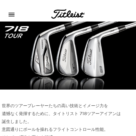
Menu
世界のツアープレーヤーたちの
高い技術とイメージ力を
遺憾なく発揮するために、
タイトリスト 718
ツアーアイアンは
誕生しました。
意図通りにボールを操れる
フライトコントロール性能。