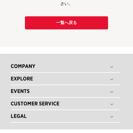
さい。
一覧へ戻る
COMPANY
EXPLORE
THE TITLEIST STORY
タイトリスト グローバル
EVENTS
ゴルフボール
採用情報
ゴルフクラブ
CUSTOMER SERVICE
ゴルフボールフィッティング
ゴルフギア
ゴルフクラブフィッティング
LEGAL
注文状況の確認
ゴルフアパレル
ゴルフクラブ パフォーマンス体感イベント
マイバッグ登録
ツアー情報
特定商取引法に基づく表記
即日オウンネーム