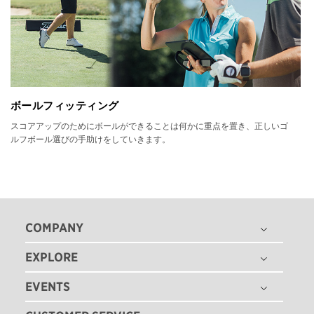
ボールフィッティング
スコアアップのためにボールができることは何かに重点を置き、正しいゴ
ルフボール選びの手助けをしていきます。
COMPANY
EXPLORE
THE TITLEIST STORY
タイトリスト グローバル
EVENTS
ゴルフボール
採用情報
ゴルフクラブ