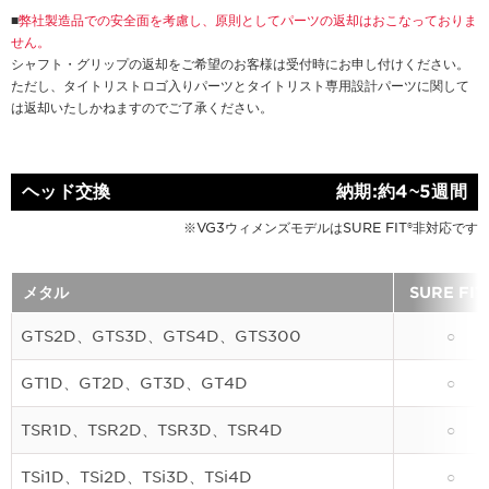
■
弊社製造品での安全面を考慮し、原則としてパーツの返却はおこなっておりま
せん。
シャフト・グリップの返却をご希望のお客様は受付時にお申し付けください。
ただし、タイトリストロゴ入りパーツとタイトリスト専用設計パーツに関して
は返却いたしかねますのでご了承ください。
ヘッド交換
納期:約4~5週間
※VG3ウィメンズモデルはSURE FIT®非対応です
メタル
SURE FIT
GTS2D、GTS3D、GTS4D、GTS300
○
GT1D、GT2D、GT3D、GT4D
○
TSR1D、TSR2D、TSR3D、TSR4D
○
TSi1D、TSi2D、TSi3D、TSi4D
○