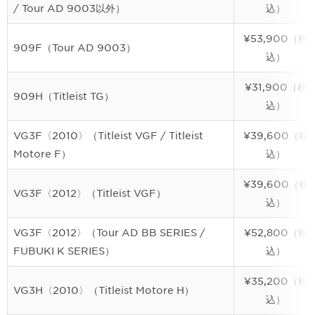
/ Tour AD 9003以外）
込）
¥53,900（税
909F（Tour AD 9003）
込）
¥31,900（税
909H（Titleist TG）
込）
VG3F〈2010〉（Titleist VGF / Titleist
¥39,600（税
Motore F）
込）
¥39,600（税
VG3F〈2012〉（Titleist VGF）
込）
VG3F〈2012〉（Tour AD BB SERIES /
¥52,800（税
FUBUKI K SERIES）
込）
¥35,200（税
VG3H〈2010〉（Titleist Motore H）
込）