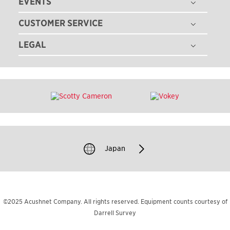
EVENTS
ゴルフボール
採用情報
ゴルフクラブ
CUSTOMER SERVICE
ゴルフボールフィッティング
ゴルフギア
ゴルフクラブフィッティング
LEGAL
注文状況の確認
ゴルフアパレル
ゴルフクラブ パフォーマンス体感イベント
マイバッグ登録
ツアー情報
特定商取引法に基づく表記
即日オウンネーム
ゴルフクラブ レンタル
ニュース
利用規約
カスタムクラブガイド
TEAM TITLEIST
プライバシーポリシー
ゴルフクラブの品質保証
タイトリスト直営店
クッキーポリシー
ゴルフクラブ修理
販売店を探す
著作権規約
ゴルフバッグ修理
過去のモデル（米国サイト）
Japan
模倣品に関するご注意
お問い合わせ
©2025 Acushnet Company. All rights reserved. Equipment counts courtesy of
Darrell Survey