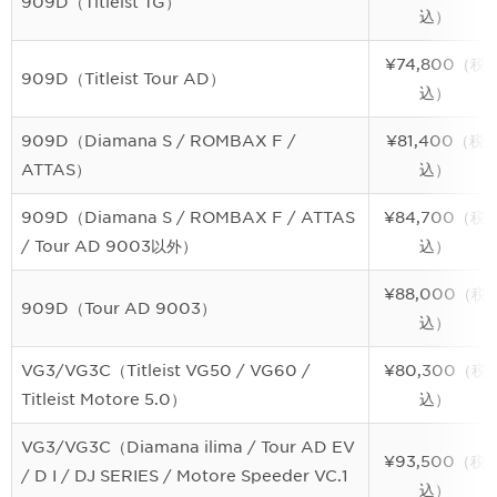
909D（Titleist TG）
込）
¥74,800（税
909D（Titleist Tour AD）
込）
909D（Diamana S / ROMBAX F /
¥81,400（税
ATTAS）
込）
909D（Diamana S / ROMBAX F / ATTAS
¥84,700（税
/ Tour AD 9003以外）
込）
¥88,000（税
909D（Tour AD 9003）
込）
VG3/VG3C（Titleist VG50 / VG60 /
¥80,300（税
Titleist Motore 5.0）
込）
VG3/VG3C（Diamana ilima / Tour AD EV
¥93,500（税
/ D I / DJ SERIES / Motore Speeder VC.1
込）