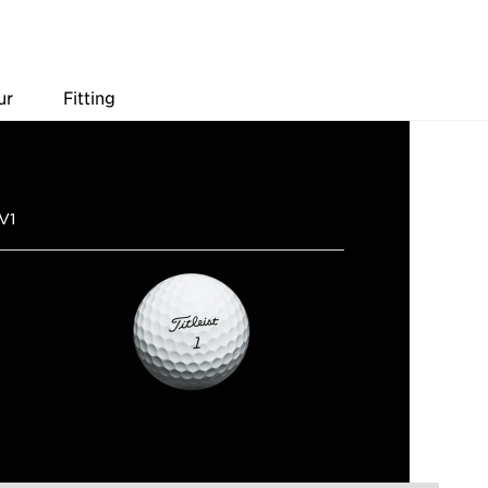
ur
Fitting
 V1