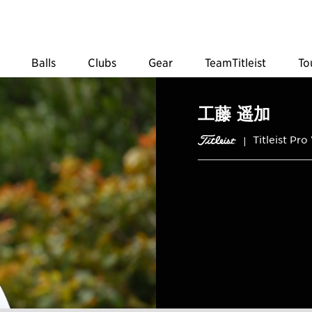
Balls
Clubs
Gear
TeamTitleist
To
工藤 遥加
Titleist Pro