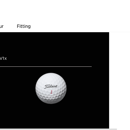
ur
Fitting
 V1x