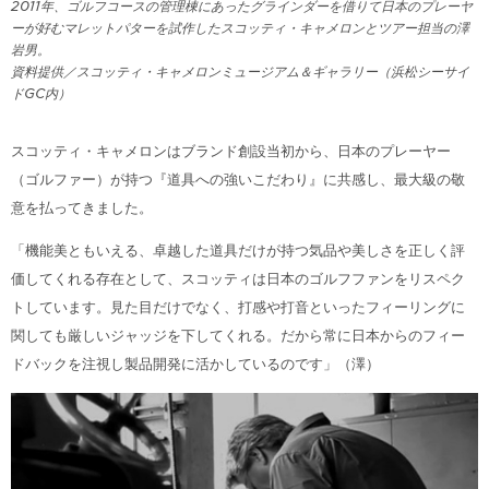
2011年、ゴルフコースの管理棟にあったグラインダーを借りて日本のプレーヤ
ーが好むマレットパターを試作したスコッティ・キャメロンとツアー担当の澤
岩男。
資料提供／スコッティ・キャメロンミュージアム＆ギャラリー（浜松シーサイ
ドGC内）
スコッティ・キャメロンはブランド創設当初から、日本のプレーヤー
（ゴルファー）が持つ『道具への強いこだわり』に共感し、最大級の敬
意を払ってきました。
「機能美ともいえる、卓越した道具だけが持つ気品や美しさを正しく評
価してくれる存在として、スコッティは日本のゴルフファンをリスペク
トしています。見た目だけでなく、打感や打音といったフィーリングに
関しても厳しいジャッジを下してくれる。だから常に日本からのフィー
ドバックを注視し製品開発に活かしているのです」（澤）