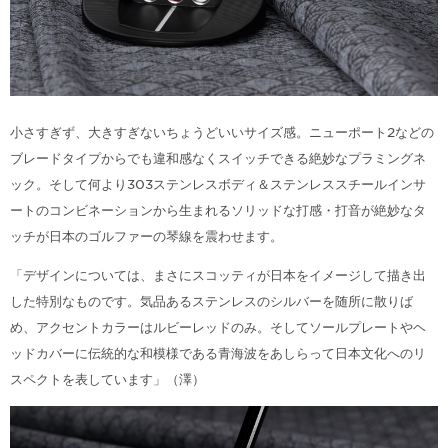
小さすぎず、大きすぎないちょうどいいサイズ感。ニューポート2などの
ブレードタイプからでも違和感なくスイッチできる絶妙なプラミングネ
ック。そして何より303ステンレスボディ＆ステンレススチールインサ
ートのコンビネーションから生まれるソリッドな打感・打音が絶妙なタ
ッチが日本のゴルファーの琴線を震わせます。
「デザインについては、まさにスコッティが日本をイメージして描き出
した特別なものです。気品あるステンレスのシルバーを随所に散りば
め、アクセントカラーはルビーレッドのみ。そしてソールプレートやヘ
ッドカバーに伝統的な和模様である青海波をあしらって日本文化へのリ
スペクトを表しています」（澤）