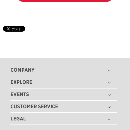
COMPANY
EXPLORE
THE TITLEIST STORY
タイトリスト グローバル
EVENTS
ゴルフボール
採用情報
ゴルフクラブ
CUSTOMER SERVICE
ゴルフボールフィッティング
ゴルフギア
ゴルフクラブフィッティング
LEGAL
注文状況の確認
ゴルフアパレル
ゴルフクラブ パフォーマンス体感イベント
マイバッグ登録