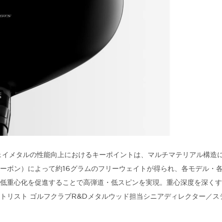
ウェイメタルの性能向上におけるキーポイントは、マルチマテリアル構造
ーボン）によって約16グラムのフリーウェイトが得られ、各モデル・
低重心化を促進することで高弾道・低スピンを実現。重心深度を深くす
トリスト ゴルフクラブR&Dメタルウッド担当シニアディレクター／ス