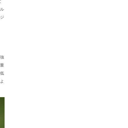
て
ル
ジ
強
重
低
よ