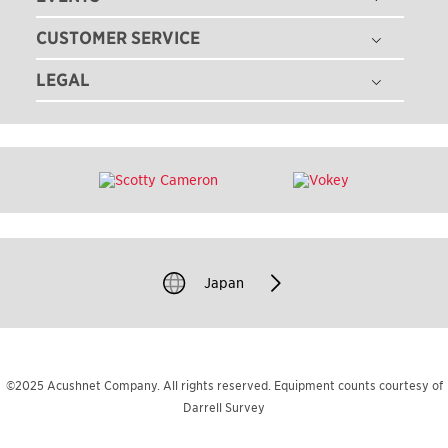
採用情報
ゴルフクラブ
CUSTOMER SERVICE
ゴルフボールフィッティング
ゴルフギア
ゴルフクラブフィッティング
LEGAL
注文状況の確認
ゴルフアパレル
ゴルフクラブ パフォーマンス体感イベント
マイバッグ登録
ツアー情報
特定商取引法に基づく表記
即日オウンネーム
ゴルフクラブ レンタル
ニュース
利用規約
カスタムクラブガイド
TEAM TITLEIST
プライバシーポリシー
ゴルフクラブの品質保証
タイトリスト直営店
クッキーポリシー
ゴルフクラブ修理
販売店を探す
著作権規約
ゴルフバッグ修理
過去のモデル（米国サイト）
Japan
模倣品に関するご注意
お問い合わせ
©2025 Acushnet Company. All rights reserved. Equipment counts courtesy of
Darrell Survey