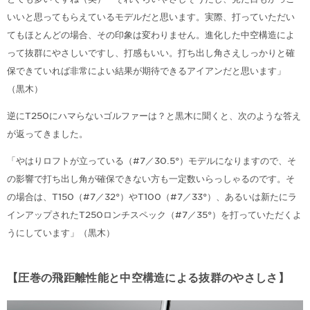
いいと思ってもらえているモデルだと思います。実際、打っていただい
てもほとんどの場合、その印象は変わりません。進化した中空構造によ
って抜群にやさしいですし、打感もいい。打ち出し角さえしっかりと確
保できていれば非常によい結果が期待できるアイアンだと思います」
（黒木）
逆にT250にハマらないゴルファーは？と黒木に聞くと、次のような答え
が返ってきました。
「やはりロフトが立っている（#7／30.5°）モデルになりますので、そ
の影響で打ち出し角が確保できない方も一定数いらっしゃるのです。そ
の場合は、T150（#7／32°）やT100（#7／33°）、あるいは新たにラ
インアップされたT250ロンチスペック（#7／35°）を打っていただくよ
うにしています」（黒木）
【圧巻の飛距離性能と中空構造による抜群のやさしさ】