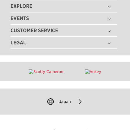
EXPLORE
THE TITLEIST STORY
タイトリスト グローバル
EVENTS
ゴルフボール
採用情報
ゴルフクラブ
CUSTOMER SERVICE
ゴルフボールフィッティング
ゴルフギア
ゴルフクラブフィッティング
LEGAL
注文状況の確認
ゴルフアパレル
ゴルフクラブ パフォーマンス体感イベント
マイバッグ登録
ツアー情報
特定商取引法に基づく表記
即日オウンネーム
ゴルフクラブ レンタル
ニュース
利用規約
カスタムクラブガイド
TEAM TITLEIST
プライバシーポリシー
ゴルフクラブの品質保証
タイトリスト直営店
クッキーポリシー
ゴルフクラブ修理
販売店を探す
著作権規約
ゴルフバッグ修理
過去のモデル（米国サイト）
Japan
模倣品に関するご注意
お問い合わせ