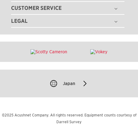
採用情報
ゴルフクラブ
CUSTOMER SERVICE
ゴルフボールフィッティング
ゴルフギア
ゴルフクラブフィッティング
LEGAL
注文状況の確認
ゴルフアパレル
ゴルフクラブ パフォーマンス体感イベント
マイバッグ登録
ツアー情報
特定商取引法に基づく表記
即日オウンネーム
ゴルフクラブ レンタル
ニュース
利用規約
カスタムクラブガイド
TEAM TITLEIST
プライバシーポリシー
ゴルフクラブの品質保証
タイトリスト直営店
クッキーポリシー
ゴルフクラブ修理
販売店を探す
著作権規約
ゴルフバッグ修理
過去のモデル（米国サイト）
Japan
模倣品に関するご注意
お問い合わせ
©2025 Acushnet Company. All rights reserved. Equipment counts courtesy of
Darrell Survey