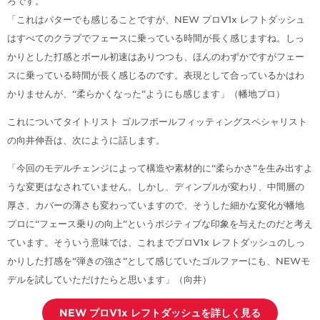
ろです。
「これはパターでも感じることですが、NEW プロV1x レフトダッシュ
はすべてのクラブでフェースに乗っている時間が長く感じますね。しっ
かりとした打感とボール初速はありつつも、ほんのわずかですがフェー
スに乗っている時間が長く感じるのです。表現として合っているかはわ
かりませんが、“柔らかくなった”ようにも感じます」（幡地プロ）
これについてタイトリスト ゴルフボールフィッティングスペシャリスト
の向井伸吾は、次にように話します。
「今回のモデルチェンジによって構造や素材的に“柔らかさ”を生み出すよ
うな変更はなされていません。しかし、ディンプルが変わり、中間層の
厚さ、カバーの薄さも変わっていますので、そうした細かな変化が幡地
プロに“フェース乗りの向上”というポジティブな印象を与えたのだと考え
ています。そういう意味では、これまでプロV1x レフトダッシュのしっ
かりした打感を“弾きの強さ”として感じていたゴルファーにも、NEWモ
デルを試していただけたらと思います」（向井）
NEW プロV1x レフトダッシュを詳しく見る