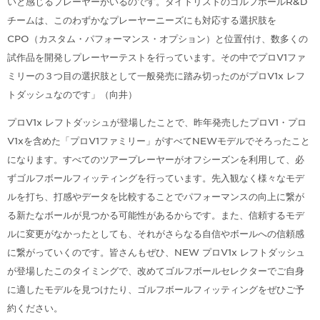
いと感じるプレーヤーがいるのです。タイトリストのゴルフボールR&D
チームは、このわずかなプレーヤーニーズにも対応する選択肢を
CPO（カスタム・パフォーマンス・オプション）と位置付け、数多くの
試作品を開発しプレーヤーテストを行っています。その中でプロV1ファ
ミリーの３つ目の選択肢として一般発売に踏み切ったのがプロV1x レフ
トダッシュなのです」（向井）
プロV1x レフトダッシュが登場したことで、昨年発売したプロV1・プロ
V1xを含めた「プロV1ファミリー」がすべてNEWモデルでそろったこと
になります。すべてのツアープレーヤーがオフシーズンを利用して、必
ずゴルフボールフィッティングを行っています。先入観なく様々なモデ
ルを打ち、打感やデータを比較することでパフォーマンスの向上に繋が
る新たなボールが見つかる可能性があるからです。また、信頼するモデ
ルに変更がなかったとしても、それがさらなる自信やボールへの信頼感
に繋がっていくのです。皆さんもぜひ、NEW プロV1x レフトダッシュ
が登場したこのタイミングで、改めてゴルフボールセレクターでご自身
に適したモデルを見つけたり、ゴルフボールフィッティングをぜひご予
約ください。