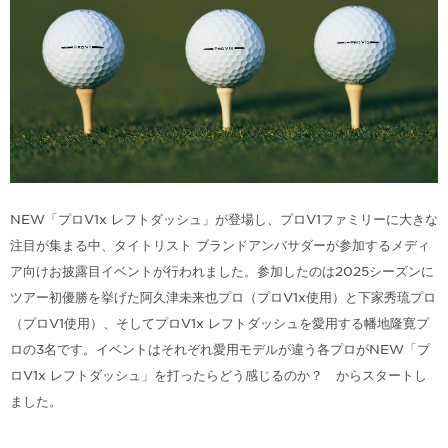
NEW「プロV1x レフトダッシュ」が登場し、プロV1ファミリーに大きな
注目が集まる中、タイトリスト ブランドアンバサダーが参加するメディ
ア向けお披露目イベントが行われました。参加したのは2025シーズンに
ツアー初優勝を挙げた阿久津未来也プロ（プロV1x使用）と下家秀琉プロ
（プロV1使用）、そしてプロV1x レフトダッシュを愛用する幡地隆寛プ
ロの3名です。イベントはそれぞれ愛用モデルが違う各プロがNEW「プ
ロV1x レフトダッシュ」を打ったらどう感じるのか？ からスタートし
ました。