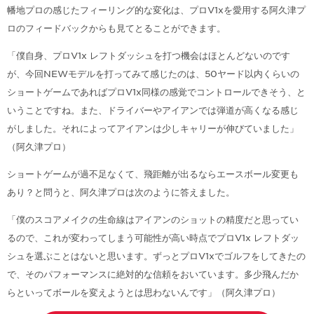
幡地プロの感じたフィーリング的な変化は、プロV1xを愛用する阿久津プ
ロのフィードバックからも見てとることができます。
「僕自身、プロV1x レフトダッシュを打つ機会はほとんどないのです
が、今回NEWモデルを打ってみて感じたのは、50ヤード以内くらいの
ショートゲームであればプロV1x同様の感覚でコントロールできそう、と
いうことですね。また、ドライバーやアイアンでは弾道が高くなる感じ
がしました。それによってアイアンは少しキャリーが伸びていました」
（阿久津プロ）
ショートゲームが過不足なくて、飛距離が出るならエースボール変更も
あり？と問うと、阿久津プロは次のように答えました。
「僕のスコアメイクの生命線はアイアンのショットの精度だと思ってい
るので、これが変わってしまう可能性が高い時点でプロV1x レフトダッ
シュを選ぶことはないと思います。ずっとプロV1xでゴルフをしてきたの
で、そのパフォーマンスに絶対的な信頼をおいています。多少飛んだか
らといってボールを変えようとは思わないんです」（阿久津プロ）