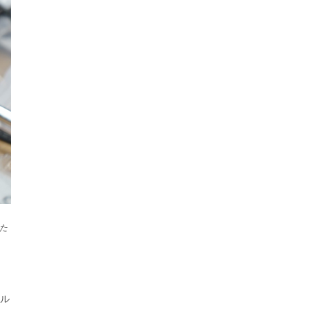
た
、
ル