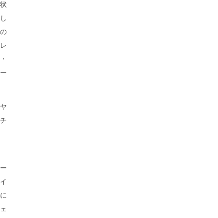
状
し
の
レ
・
ー
ヤ
チ
ー
イ
に
ェ