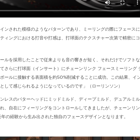
インされた模様のようなパターンであり、ミーリングの際にフェースに
ティングにおける打音や打感は、打球面のテクスチャー次第で精密にコ
ールを採用したことで従来よりも音の響きが短く、それだけでソフトな
てさらに打球面（インサート）にチェーンリンク フェースミーリング 
ボールに接触する表面積を約50%削減することに成功。この結果、イ
として感じられるようになっているのです」（ローリンソン）
ンレスのパターヘッドにミッドミルド、ディープミルド、デュアルミル
れ、自在にフィーリングをコントロールしてきましたが、チェーンリン
長年の経験から生み出された独自のフェースデザインとなります。