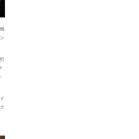
残
ン
打
テ
ン
ド
ク