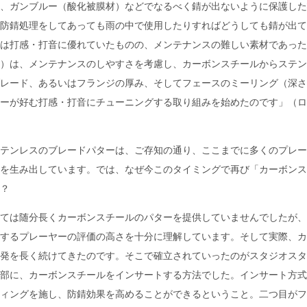
、ガンブルー（酸化被膜材）などでなるべく錆が出ないように保護した
防錆処理をしてあっても雨の中で使用したりすればどうしても錆が出て
は打感・打音に優れていたものの、メンテナンスの難しい素材であった
）は、メンテナンスのしやすさを考慮し、カーボンスチールからステン
レード、あるいはフランジの厚み、そしてフェースのミーリング（深さ
ーが好む打感・打音にチューニングする取り組みを始めたのです」（ロ
テンレスのブレードパターは、ご存知の通り、ここまでに多くのプレー
を生み出しています。では、なぜ今このタイミングで再び「カーボンス
？
ては随分長くカーボンスチールのパターを提供していませんでしたが、
するプレーヤーの評価の高さを十分に理解しています。そして実際、カ
発を長く続けてきたのです。そこで確立されていったのがスタジオスタ
部に、カーボンスチールをインサートする方法でした。インサート方式
ィングを施し、防錆効果を高めることができるということ。二つ目がフ