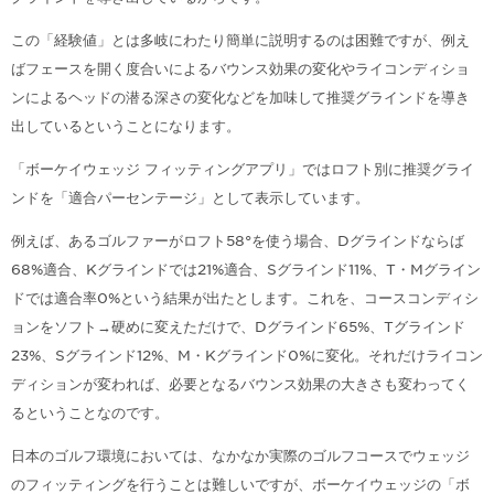
この「経験値」とは多岐にわたり簡単に説明するのは困難ですが、例え
ばフェースを開く度合いによるバウンス効果の変化やライコンディショ
ンによるヘッドの潜る深さの変化などを加味して推奨グラインドを導き
出しているということになります。
「ボーケイウェッジ フィッティングアプリ」ではロフト別に推奨グライ
ンドを「適合パーセンテージ」として表示しています。
例えば、あるゴルファーがロフト58°を使う場合、Dグラインドならば
68%適合、Kグラインドでは21%適合、Sグラインド11%、T・Mグライン
ドでは適合率0%という結果が出たとします。これを、コースコンディシ
ョンをソフト→硬めに変えただけで、Dグラインド65%、Tグラインド
23%、Sグラインド12%、M・Kグラインド0%に変化。それだけライコン
ディションが変われば、必要となるバウンス効果の大きさも変わってく
るということなのです。
日本のゴルフ環境においては、なかなか実際のゴルフコースでウェッジ
のフィッティングを行うことは難しいですが、ボーケイウェッジの「ボ