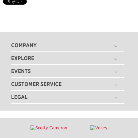
COMPANY
EXPLORE
THE TITLEIST STORY
タイトリスト グローバル
EVENTS
ゴルフボール
採用情報
ゴルフクラブ
CUSTOMER SERVICE
ゴルフボールフィッティング
ゴルフギア
ゴルフクラブフィッティング
LEGAL
注文状況の確認
ゴルフアパレル
ゴルフクラブ パフォーマンス体感イベント
マイバッグ登録
ツアー情報
特定商取引法に基づく表記
即日オウンネーム
ゴルフクラブ レンタル
ニュース
利用規約
カスタムクラブガイド
TEAM TITLEIST
プライバシーポリシー
ゴルフクラブの品質保証