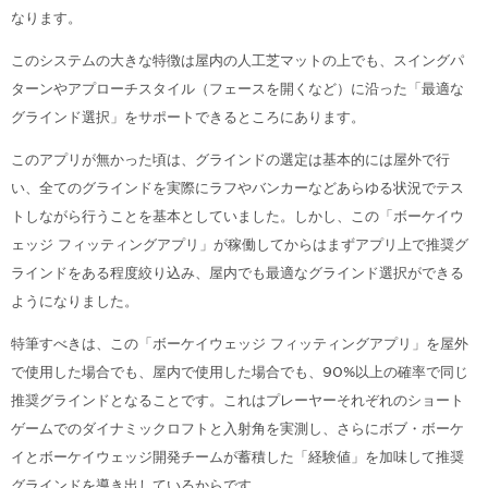
なります。
このシステムの大きな特徴は屋内の人工芝マットの上でも、スイングパ
ターンやアプローチスタイル（フェースを開くなど）に沿った「最適な
グラインド選択」をサポートできるところにあります。
このアプリが無かった頃は、グラインドの選定は基本的には屋外で行
い、全てのグラインドを実際にラフやバンカーなどあらゆる状況でテス
トしながら行うことを基本としていました。しかし、この「ボーケイウ
ェッジ フィッティングアプリ」が稼働してからはまずアプリ上で推奨グ
ラインドをある程度絞り込み、屋内でも最適なグラインド選択ができる
ようになりました。
特筆すべきは、この「ボーケイウェッジ フィッティングアプリ」を屋外
で使用した場合でも、屋内で使用した場合でも、90%以上の確率で同じ
推奨グラインドとなることです。これはプレーヤーそれぞれのショート
ゲームでのダイナミックロフトと入射角を実測し、さらにボブ・ボーケ
イとボーケイウェッジ開発チームが蓄積した「経験値」を加味して推奨
グラインドを導き出しているからです。