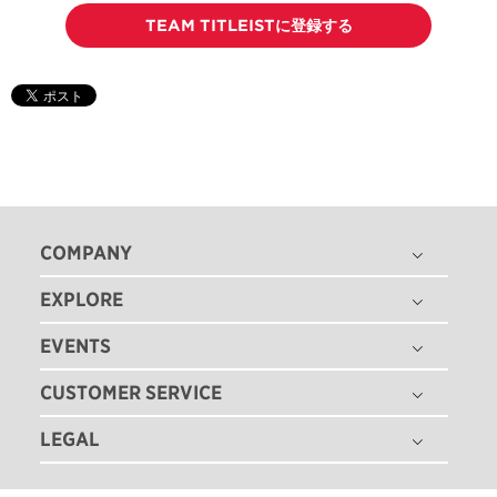
TEAM TITLEISTに登録する
COMPANY
EXPLORE
THE TITLEIST STORY
タイトリスト グローバル
EVENTS
ゴルフボール
採用情報
ゴルフクラブ
CUSTOMER SERVICE
ゴルフボールフィッティング
ゴルフギア
ゴルフクラブフィッティング
LEGAL
注文状況の確認
ゴルフアパレル
ゴルフクラブ パフォーマンス体感イベント
マイバッグ登録
ツアー情報
特定商取引法に基づく表記