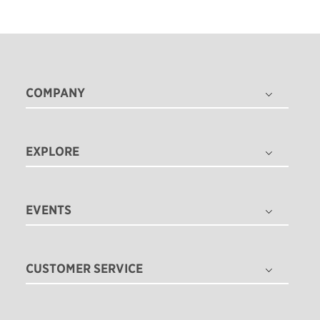
COMPANY
THE TITLEIST STORY
タイトリスト グローバル
EXPLORE
採用情報
ゴルフボール
ゴルフクラブ
EVENTS
ゴルフギア
ゴルフボールフィッティング
ゴルフアパレル
ゴルフクラブフィッティング
CUSTOMER SERVICE
ツアー情報
ゴルフクラブ パフォーマンス体感イベント
ニュース
注文状況の確認
即日オウンネーム
TEAM TITLEIST