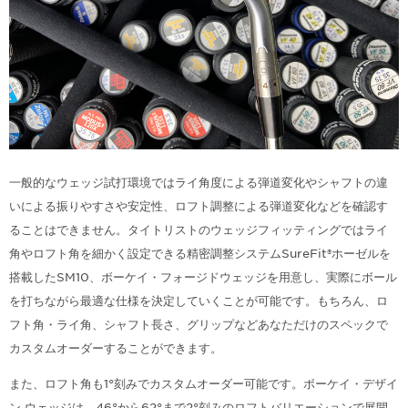
一般的なウェッジ試打環境ではライ角度による弾道変化やシャフトの違
いによる振りやすさや安定性、ロフト調整による弾道変化などを確認す
ることはできません。タイトリストのウェッジフィッティングではライ
角やロフト角を細かく設定できる精密調整システムSureFit®︎ホーゼルを
搭載したSM10、ボーケイ・フォージドウェッジを用意し、実際にボール
を打ちながら最適な仕様を決定していくことが可能です。もちろん、ロ
フト角・ライ角、シャフト長さ、グリップなどあなただけのスペックで
カスタムオーダーすることができます。
また、ロフト角も1°刻みでカスタムオーダー可能です。ボーケイ・デザイ
ン ウェッジは、46°から62°まで2°刻みのロフトバリエーションで展開