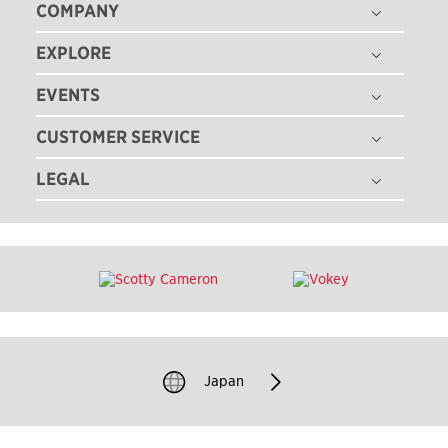
COMPANY
EXPLORE
THE TITLEIST STORY
タイトリスト グローバル
EVENTS
ゴルフボール
採用情報
ゴルフクラブ
CUSTOMER SERVICE
ゴルフボールフィッティング
ゴルフギア
ゴルフクラブフィッティング
LEGAL
注文状況の確認
ゴルフアパレル
ゴルフクラブ パフォーマンス体感イベント
マイバッグ登録
ツアー情報
特定商取引法に基づく表記
即日オウンネーム
ゴルフクラブ レンタル
ニュース
利用規約
カスタムクラブガイド
TEAM TITLEIST
プライバシーポリシー
ゴルフクラブの品質保証
タイトリスト直営店
クッキーポリシー
ゴルフクラブ修理
販売店を探す
著作権規約
ゴルフバッグ修理
過去のモデル（米国サイト）
Japan
模倣品に関するご注意
お問い合わせ