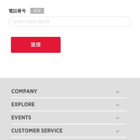
必須
電話番号
COMPANY
EXPLORE
THE TITLEIST STORY
タイトリスト グローバル
EVENTS
ゴルフボール
採用情報
ゴルフクラブ
CUSTOMER SERVICE
ゴルフボールフィッティング
ゴルフギア