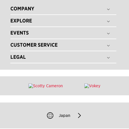
COMPANY
EXPLORE
THE TITLEIST STORY
タイトリスト グローバル
EVENTS
ゴルフボール
採用情報
ゴルフクラブ
CUSTOMER SERVICE
ゴルフボールフィッティング
ゴルフギア
ゴルフクラブフィッティング
LEGAL
注文状況の確認
ゴルフアパレル
ゴルフクラブ パフォーマンス体感イベント
マイバッグ登録
ツアー情報
特定商取引法に基づく表記
即日オウンネーム
ゴルフクラブ レンタル
ニュース
利用規約
カスタムクラブガイド
TEAM TITLEIST
プライバシーポリシー
ゴルフクラブの品質保証
タイトリスト直営店
クッキーポリシー
ゴルフクラブ修理
販売店を探す
著作権規約
ゴルフバッグ修理
過去のモデル（米国サイト）
Japan
模倣品に関するご注意