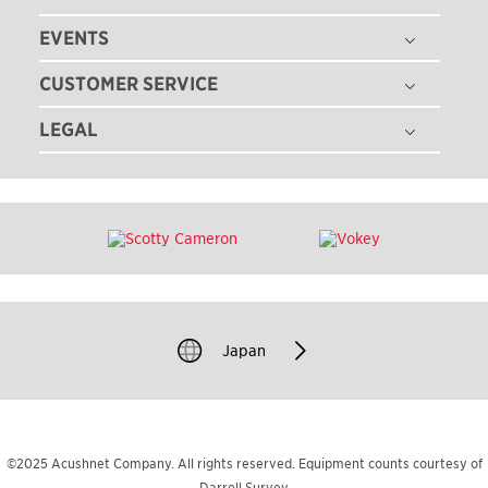
タイトリスト グローバル
EVENTS
ゴルフボール
採用情報
ゴルフクラブ
CUSTOMER SERVICE
ゴルフボールフィッティング
ゴルフギア
ゴルフクラブフィッティング
LEGAL
注文状況の確認
ゴルフアパレル
ゴルフクラブ パフォーマンス体感イベント
マイバッグ登録
ツアー情報
特定商取引法に基づく表記
即日オウンネーム
ゴルフクラブ レンタル
ニュース
利用規約
カスタムクラブガイド
TEAM TITLEIST
プライバシーポリシー
ゴルフクラブの品質保証
タイトリスト直営店
クッキーポリシー
ゴルフクラブ修理
販売店を探す
著作権規約
ゴルフバッグ修理
過去のモデル（米国サイト）
Japan
模倣品に関するご注意
お問い合わせ
©2025 Acushnet Company. All rights reserved. Equipment counts courtesy of
Darrell Survey